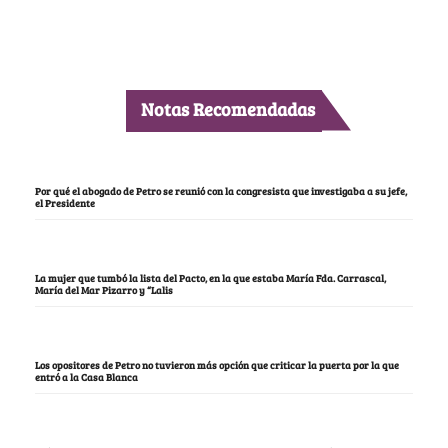
Notas Recomendadas
Por qué el abogado de Petro se reunió con la congresista que investigaba a su jefe,
el Presidente
La mujer que tumbó la lista del Pacto, en la que estaba María Fda. Carrascal,
María del Mar Pizarro y “Lalis
Los opositores de Petro no tuvieron más opción que criticar la puerta por la que
entró a la Casa Blanca