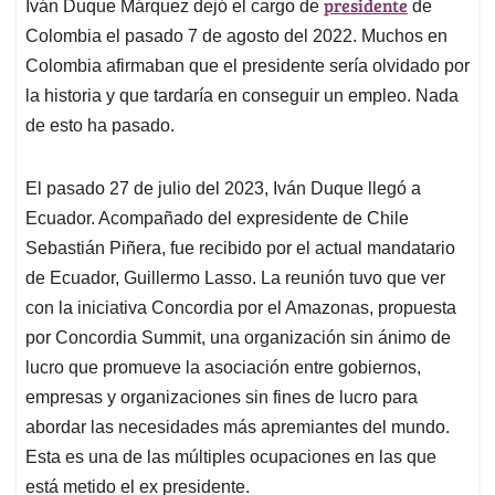
presidente
A
o
d
d
Iván Duque Márquez dejó el cargo de
de
p
o
I
s
Colombia el pasado 7 de agosto del 2022. Muchos en
p
k
n
Colombia afirmaban que el presidente sería olvidado por
la historia y que tardaría en conseguir un empleo. Nada
de esto ha pasado.
El pasado 27 de julio del 2023, Iván Duque llegó a
Ecuador. Acompañado del expresidente de Chile
Sebastián Piñera, fue recibido por el actual mandatario
de Ecuador, Guillermo Lasso. La reunión tuvo que ver
con la iniciativa Concordia por el Amazonas, propuesta
por Concordia Summit, una organización sin ánimo de
lucro que promueve la asociación entre gobiernos,
empresas y organizaciones sin fines de lucro para
abordar las necesidades más apremiantes del mundo.
Esta es una de las múltiples ocupaciones en las que
está metido el ex presidente.