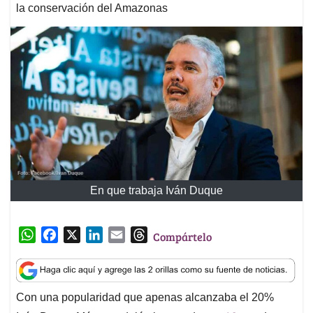
la conservación del Amazonas
En que trabaja Iván Duque
W
F
X
L
E
T
Compártelo
h
a
i
m
h
a
c
n
a
r
t
e
k
i
e
Con una popularidad que apenas alcanzaba el 20%
s
b
e
l
a