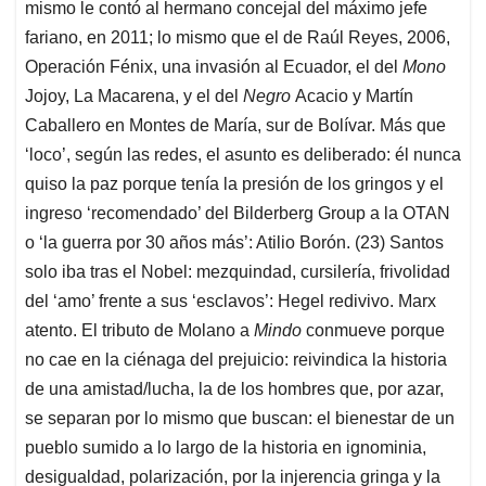
mismo le contó al hermano concejal del máximo jefe
fariano, en 2011; lo mismo que el de Raúl Reyes, 2006,
Operación Fénix, una invasión al Ecuador, el del
Mono
Jojoy, La Macarena, y el del
Negro
Acacio y Martín
Caballero en Montes de María, sur de Bolívar. Más que
‘loco’, según las redes, el asunto es deliberado: él nunca
quiso la paz porque tenía la presión de los gringos y el
ingreso ‘recomendado’ del Bilderberg Group a la OTAN
o ‘la guerra por 30 años más’: Atilio Borón. (23) Santos
solo iba tras el Nobel: mezquindad, cursilería, frivolidad
del ‘amo’ frente a sus ‘esclavos’: Hegel redivivo. Marx
atento. El tributo de Molano a
Mindo
conmueve porque
no cae en la ciénaga del prejuicio: reivindica la historia
de una amistad/lucha, la de los hombres que, por azar,
se separan por lo mismo que buscan: el bienestar de un
pueblo sumido a lo largo de la historia en ignominia,
desigualdad, polarización, por la injerencia gringa y la