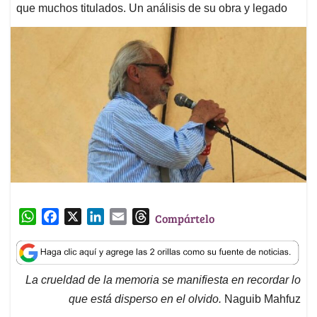
que muchos titulados. Un análisis de su obra y legado
W
F
X
L
E
T
Compártelo
h
a
i
m
h
a
c
n
a
r
t
e
k
i
e
La crueldad de la memoria se manifiesta en recordar lo
s
b
e
l
a
que está disperso en el olvido.
Naguib Mahfuz
A
o
d
d