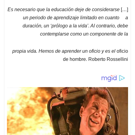
p
o
I
s
p
k
n
Es necesario que la educación deje de considerarse
[…]
un periodo de aprendizaje limitado en cuanto a
duración, un ‘prólogo a la vida’. Al contrario, debe
contemplarse como un componente de la
propia vida. Hemos de aprender un oficio y es el
oficio
de hombre. Roberto Rossellini