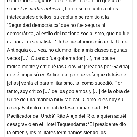
conducido a algunos problemas’. De ahí, lo que dice
sobre
Las perlas uribistas
, libro escrito junto a otros
intelectuales criollos: su capítulo se remitió a la
‘Seguridad democrática’ que no fue segura ni
democrática, al estilo del nacionalsocialismo, que no fue
nacional ni socialista: ‘Uribe fue alumno mío en la U. de
Antioquia o… vea, no alumno, iba a mis clases algunas
veces […]. Cuando fue gobernador […], me opuse
radicalmente y critiqué las Convivir [creadas por Gaviria]
que él impulsó en Antioquia, porque veía que detrás de
[ellas] venía el paramilitarismo, tal como sucedió. Por
tanto, soy crítico […] de los gobiernos y […] de la obra de
Uribe de una manera muy radical’. Como lo es hoy su
colega/súbdito criminal de lesa humanidad, ‘El
Pacificador del Urabá’ Rito Alejo del Río, a quien aquél
desagravió en el Hotel Tequendama: ‘El presidente dio
la orden y los militares terminamos siendo los