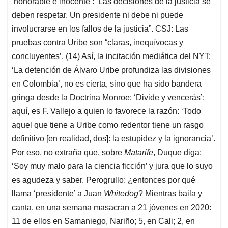
‘honorable e inocente’: ‘Las decisiones de la justicia se
deben respetar. Un presidente ni debe ni puede
involucrarse en los fallos de la justicia”. CSJ: Las
pruebas contra Uribe son “claras, inequívocas y
concluyentes’. (14) Así, la incitación mediática del NYT:
‘La detención de Álvaro Uribe profundiza las divisiones
en Colombia’, no es cierta, sino que ha sido bandera
gringa desde la Doctrina Monroe: ‘Divide y vencerás’;
aquí, es F. Vallejo a quien lo favorece la razón: ‘Todo
aquel que tiene a Uribe como redentor tiene un rasgo
definitivo [en realidad, dos]: la estupidez y la ignorancia’.
Por eso, no extraña que, sobre
Matarife
, Duque diga:
‘Soy muy malo para la ciencia ficción’ y jura que lo suyo
es agudeza y saber. Perogrullo: ¿entonces por qué
llama ‘presidente’ a Juan
Whitedog
? Mientras baila y
canta, en una semana masacran a 21 jóvenes en 2020:
11 de ellos en Samaniego, Nariño; 5, en Cali; 2, en