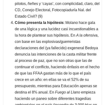
pilotos, ñeñes y ‘cayas’, con complicidad, claro, del
CD, Conejo Electoral, Fotocopiaduría Nal. del
Estado Civil? (9)
Cómo presenta la hipótesis
: Molano hace gala
de una lógica y una lucidez casi incuestionables a
la hora de plantear sus hipótesis. En
A la ofensiva
,
con base en las explosivas/guerreristas
declaraciones del (ya fallecido) exgeneral Bedoya
denuncia las intenciones de la casta militar frente
al proceso de paz, que no son otras que las de
continuar el conflicto, haciendo énfasis en el hecho
de que las FFAA gastan más de lo que el país
crece en un año: en ellas se va el 52% de su
presupuesto, mientras para Educación apenas se
destina el 8% anual. En
Fuego al Llano
empieza
haciendo un paneo sobre diferentes tragedias
ambientales en el país (incendio de 3.000 Has en