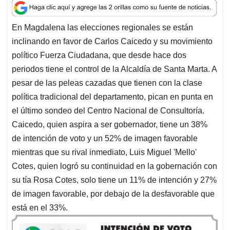
a
c
n
a
r
t
e
k
i
e
En Magdalena las elecciones regionales se están
s
b
e
l
a
inclinando en favor de Carlos Caicedo y su movimiento
A
o
d
d
p
o
I
s
político Fuerza Ciudadana, que desde hace dos
p
k
n
periodos tiene el control de la Alcaldía de Santa Marta. A
pesar de las peleas cazadas que tienen con la clase
política tradicional del departamento, pican en punta en
el último sondeo del Centro Nacional de Consultoría.
Caicedo, quien aspira a ser gobernador, tiene un 38%
de intención de voto y un 52% de imagen favorable
mientras que su rival inmediato, Luis Miguel 'Mello'
Cotes, quien logró su continuidad en la gobernación con
su tía Rosa Cotes, solo tiene un 11% de intención y 27%
de imagen favorable, por debajo de la desfavorable que
está en el 33%.