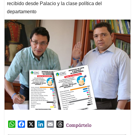
recibido desde Palacio y la clase política del
departamento
W
F
X
L
E
T
Compártelo
h
a
i
m
h