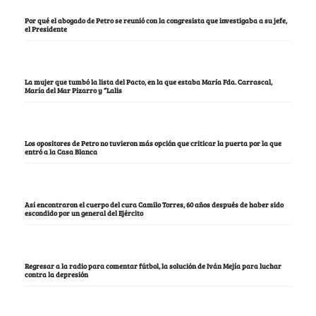
Por qué el abogado de Petro se reunió con la congresista que investigaba a su jefe,
el Presidente
La mujer que tumbó la lista del Pacto, en la que estaba María Fda. Carrascal,
María del Mar Pizarro y “Lalis
Los opositores de Petro no tuvieron más opción que criticar la puerta por la que
entró a la Casa Blanca
Así encontraron el cuerpo del cura Camilo Torres, 60 años después de haber sido
escondido por un general del Ejército
Regresar a la radio para comentar fútbol, la solución de Iván Mejía para luchar
contra la depresión