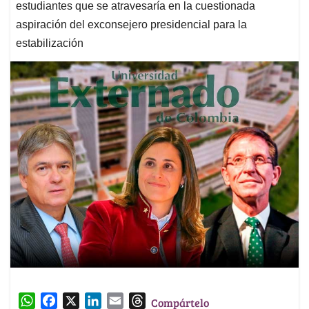
estudiantes que se atravesaría en la cuestionada
aspiración del exconsejero presidencial para la
estabilización
W
F
X
L
E
T
Compártelo