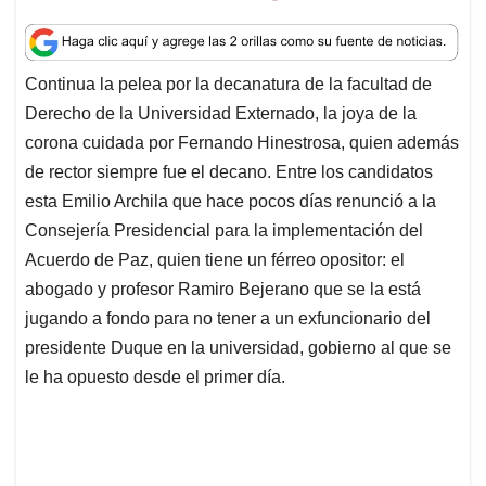
h
a
i
m
h
a
c
n
a
r
t
e
k
i
e
Continua la pelea por la decanatura de la facultad de
s
b
e
l
a
Derecho de la Universidad Externado, la joya de la
A
o
d
d
p
o
I
s
corona cuidada por Fernando Hinestrosa, quien además
p
k
n
de rector siempre fue el decano. Entre los candidatos
esta Emilio Archila que hace pocos días renunció a la
Consejería Presidencial para la implementación del
Acuerdo de Paz, quien tiene un férreo opositor: el
abogado y profesor Ramiro Bejerano que se la está
jugando a fondo para no tener a un exfuncionario del
presidente Duque en la universidad, gobierno al que se
le ha opuesto desde el primer día.