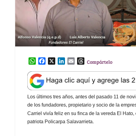
W
F
X
L
E
T
Compártelo
h
a
i
m
h
a
c
n
a
r
t
e
k
i
e
s
b
e
l
a
A
o
d
d
Los últimos tres años, antes del pasado 11 de nov
p
o
I
s
de los fundadores, propietario y socio de la empre
p
k
n
Carriel vivía feliz en su finca de la vereda El Hato,
patriota Policarpa Salavarrieta.