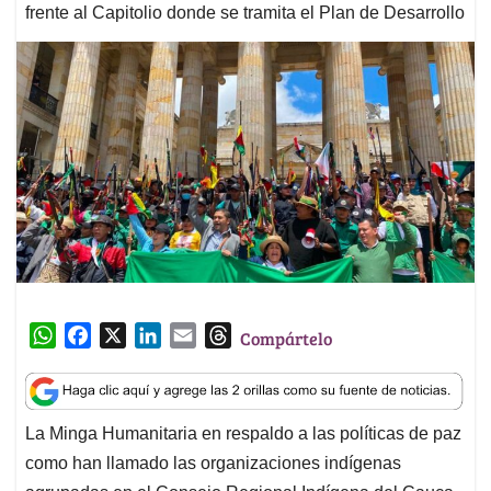
frente al Capitolio donde se tramita el Plan de Desarrollo
W
F
X
L
E
T
Compártelo
h
a
i
m
h
a
c
n
a
r
t
e
k
i
e
La Minga Humanitaria en respaldo a las políticas de paz
s
b
e
l
a
como han llamado las organizaciones indígenas
A
o
d
d