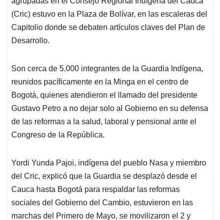
p
o
I
s
agrupadas en el Consejo Regional Indígena del Cauca
p
k
n
(Cric) estuvo en la Plaza de Bolívar, en las escaleras del
Capitolio donde se debaten artículos claves del Plan de
Desarrollo.
Son cerca de 5.000 integrantes de la Guardia Indígena,
reunidos pacíficamente en la Minga en el centro de
Bogotá, quienes atendieron el llamado del presidente
Gustavo Petro a no dejar solo al Gobierno en su defensa
de las reformas a la salud, laboral y pensional ante el
Congreso de la República.
Yordi Yunda Pajoi, indígena del pueblo Nasa y miembro
del Cric, explicó que la Guardia se desplazó desde el
Cauca hasta Bogotá para respaldar las reformas
sociales del Gobierno del Cambio, estuvieron en las
marchas del Primero de Mayo, se movilizaron el 2 y