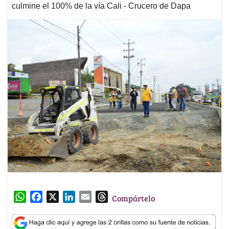
culmine el 100% de la vía Cali - Crucero de Dapa
W
F
X
L
E
T
Compártelo
h
a
i
m
h
a
c
n
a
r