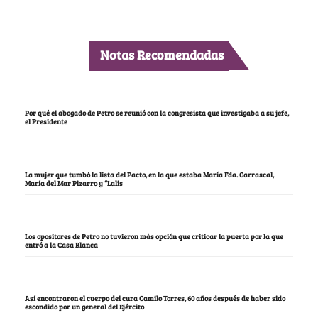
Notas Recomendadas
Por qué el abogado de Petro se reunió con la congresista que investigaba a su jefe,
el Presidente
La mujer que tumbó la lista del Pacto, en la que estaba María Fda. Carrascal,
María del Mar Pizarro y “Lalis
Los opositores de Petro no tuvieron más opción que criticar la puerta por la que
entró a la Casa Blanca
Así encontraron el cuerpo del cura Camilo Torres, 60 años después de haber sido
escondido por un general del Ejército