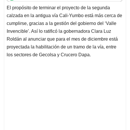
t
e
k
i
e
El propósito de terminar el proyecto de la segunda
s
b
e
l
a
calzada en la antigua vía Cali-Yumbo está más cerca de
A
o
d
d
p
o
I
s
cumplirse, gracias a la gestión del gobierno del ‘Valle
p
k
n
Invencible’. Así lo ratificó la gobernadora Clara Luz
Roldán al anunciar que para el mes de diciembre está
proyectada la habilitación de un tramo de la vía, entre
los sectores de Gecolsa y Crucero Dapa.