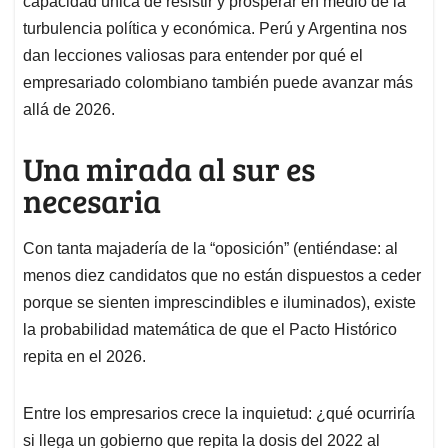
capacidad única de resistir y prosperar en medio de la
A
o
d
d
p
o
I
s
turbulencia política y económica. Perú y Argentina nos
p
k
n
dan lecciones valiosas para entender por qué el
empresariado colombiano también puede avanzar más
allá de 2026.
Una mirada al sur es
necesaria
Con tanta majadería de la “oposición” (entiéndase: al
menos diez candidatos que no están dispuestos a ceder
porque se sienten imprescindibles e iluminados), existe
la probabilidad matemática de que el Pacto Histórico
repita en el 2026.
Entre los empresarios crece la inquietud: ¿qué ocurriría
si llega un gobierno que repita la dosis del 2022 al