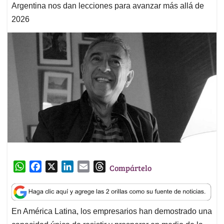
Argentina nos dan lecciones para avanzar más allá de
2026
W
F
X
L
E
T
Compártelo
h
a
i
m
h
a
c
n
a
r
t
e
k
i
e
En América Latina, los empresarios han demostrado una
s
b
e
l
a