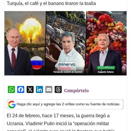
Turquía, el café y el banano tiraron la toalla
W
F
X
L
E
T
Compártelo
h
a
i
m
h
a
c
n
a
r
t
e
k
i
e
El 24 de febrero, hace 17 meses, la guerra llegó a
s
b
e
l
a
Ucrania. Vladimir Putin inició la “operación militar
A
o
d
d