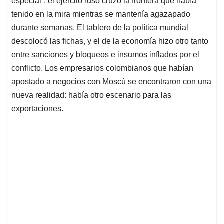
p
o
I
s
especial”, el ejército ruso cruzó la frontera que había
p
k
n
tenido en la mira mientras se mantenía agazapado
durante semanas. El tablero de la política mundial
descolocó las fichas, y el de la economía hizo otro tanto
entre sanciones y bloqueos e insumos inflados por el
conflicto. Los empresarios colombianos que habían
apostado a negocios con Moscú se encontraron con una
nueva realidad: había otro escenario para las
exportaciones.