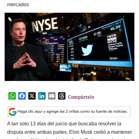
mercados
W
F
X
L
E
T
Compártelo
h
a
i
m
h
a
c
n
a
r
t
e
k
i
e
A tan solo 13 días del juicio que buscaba resolver la
s
b
e
l
a
disputa entre ambas partes, Elon Musk cedió a mantener
A
o
d
d