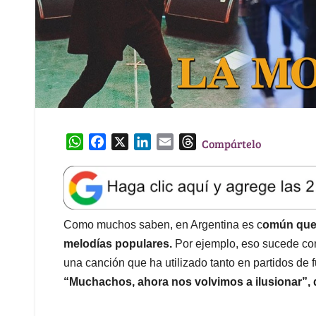
W
F
X
L
E
T
Compártelo
h
a
i
m
h
a
c
n
a
r
t
e
k
i
e
s
b
e
l
a
A
o
d
d
Como muchos saben, en Argentina es c
omún que 
p
o
I
s
melodías populares.
Por ejemplo, eso sucede con
p
k
n
una canción que ha utilizado tanto en partidos de
“Muchachos, ahora nos volvimos a ilusionar”, 