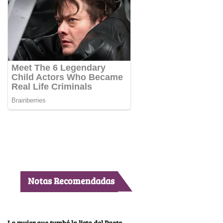
Notas Recomendadas
La mujer que tumbó la lista del Pacto,