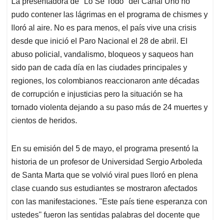
La presentadora de "Lo Sé Todo" del Canal Uno no
s
b
e
l
a
pudo contener las lágrimas en el programa de chismes y
A
o
d
d
p
o
I
s
lloró al aire. No es para menos, el país vive una crisis
p
k
n
desde que inició el Paro Nacional el 28 de abril. El
abuso policial, vandalismo, bloqueos y saqueos han
sido pan de cada día en las ciudades principales y
regiones, los colombianos reaccionaron ante décadas
de corrupción e injusticias pero la situación se ha
tornado violenta dejando a su paso más de 24 muertes y
cientos de heridos.
En su emisión del 5 de mayo, el programa presentó la
historia de un profesor de Universidad Sergio Arboleda
de Santa Marta que se volvió viral pues lloró en plena
clase cuando sus estudiantes se mostraron afectados
con las manifestaciones. "Este país tiene esperanza con
ustedes" fueron las sentidas palabras del docente que