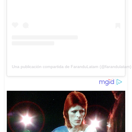
Una publicación compartida de FaranduLatam (@farandulatam)