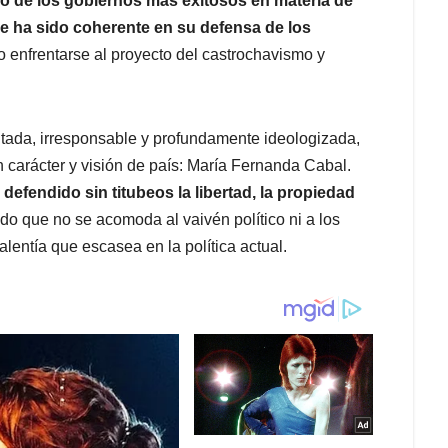
no de los gobiernos más exitosos en materia de
ue ha sido coherente en su defensa de los
do enfrentarse al proyecto del castrochavismo y
ntada, irresponsable y profundamente ideologizada,
n carácter y visión de país: María Fernanda Cabal.
defendido sin titubeos la libertad, la propiedad
o que no se acomoda al vaivén político ni a los
alentía que escasea en la política actual.