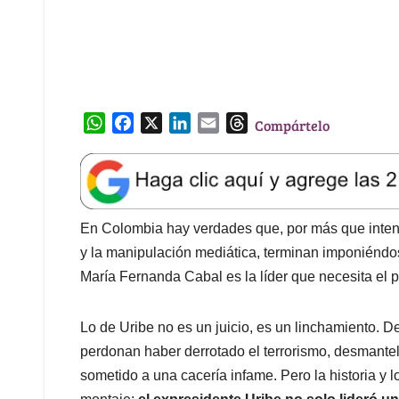
W
F
X
L
E
T
Compártelo
h
a
i
m
h
a
c
n
a
r
t
e
k
i
e
s
b
e
l
a
A
o
d
d
En Colombia hay verdades que, por más que intente
p
o
I
s
y la manipulación mediática, terminan imponiéndos
p
k
n
María Fernanda Cabal es la líder que necesita el p
Lo de Uribe no es un juicio, es un linchamiento. D
perdonan haber derrotado el terrorismo, desmantela
sometido a una cacería infame. Pero la historia y