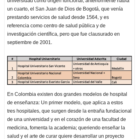
p
o
I
s
universidad como origen funcional, anteriormente había
p
k
n
un cuarto, el San Juan de Dios de Bogotá, que venía
prestando servicios de salud desde 1564, y es
referencia como centro de salud pública y de
investigación científica, pero que fue clausurado en
septiembre de 2001.
En Colombia existen dos grandes modelos de hospital
de enseñanza: Un primer modelo, que aplica a estos
tres hospitales, que surgen desde la entraña fundacional
de una universidad y en el corazón de una facultad de
medicina, fomenta la academia; queriendo enseñar la
salud y el arte de curar quiere desarrollar un proyecto