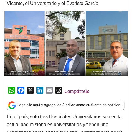
Vicente, el Universitario y el Evaristo García
W
F
X
L
E
T
Compártelo
h
a
i
m
h
a
c
n
a
r
t
e
k
i
e
En el país, solo tres Hospitales Universitarios son en la
s
b
e
l
a
actualidad misionales universitarios y tienen una
A
o
d
d