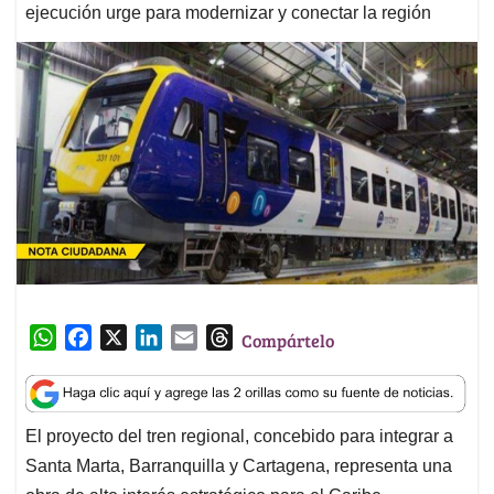
ejecución urge para modernizar y conectar la región
W
F
X
L
E
T
Compártelo
h
a
i
m
h
a
c
n
a
r
t
e
k
i
e
El proyecto del tren regional, concebido para integrar a
s
b
e
l
a
Santa Marta, Barranquilla y Cartagena, representa una
A
o
d
d