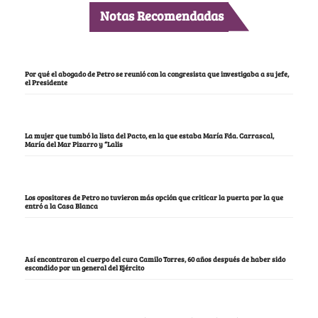
Notas Recomendadas
Por qué el abogado de Petro se reunió con la congresista que investigaba a su jefe,
el Presidente
La mujer que tumbó la lista del Pacto, en la que estaba María Fda. Carrascal,
María del Mar Pizarro y “Lalis
Los opositores de Petro no tuvieron más opción que criticar la puerta por la que
entró a la Casa Blanca
Así encontraron el cuerpo del cura Camilo Torres, 60 años después de haber sido
escondido por un general del Ejército