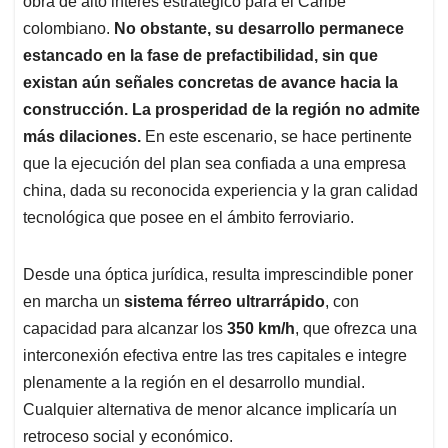
p
o
I
s
obra de alto interés estratégico para el Caribe
p
k
n
colombiano.
No obstante, su desarrollo permanece
estancado en la fase de prefactibilidad, sin que
existan aún señales concretas de avance hacia la
construcción. La prosperidad de la región no admite
más dilaciones.
En este escenario, se hace pertinente
que la ejecución del plan sea confiada a una empresa
china, dada su reconocida experiencia y la gran calidad
tecnológica que posee en el ámbito ferroviario.
Desde una óptica jurídica, resulta imprescindible poner
en marcha un
sistema férreo ultrarrápido
, con
capacidad para alcanzar los
350 km/h
, que ofrezca una
interconexión efectiva entre las tres capitales e integre
plenamente a la región en el desarrollo mundial.
Cualquier alternativa de menor alcance implicaría un
retroceso social y económico.