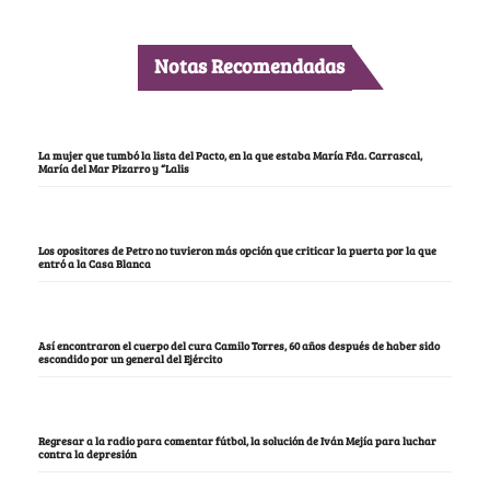
Notas Recomendadas
La mujer que tumbó la lista del Pacto, en la que estaba María Fda. Carrascal,
María del Mar Pizarro y “Lalis
Los opositores de Petro no tuvieron más opción que criticar la puerta por la que
entró a la Casa Blanca
Así encontraron el cuerpo del cura Camilo Torres, 60 años después de haber sido
escondido por un general del Ejército
Regresar a la radio para comentar fútbol, la solución de Iván Mejía para luchar
contra la depresión