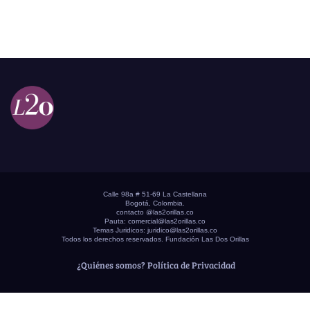
Calle 98a # 51-69 La Castellana
Bogotá, Colombia.
contacto @las2orillas.co
Pauta:
comercial@las2orillas.co
Temas Juridicos:
juridico@las2orillas.co
Todos los derechos reservados. Fundación Las Dos Orillas
¿Quiénes somos?
Política de Privacidad