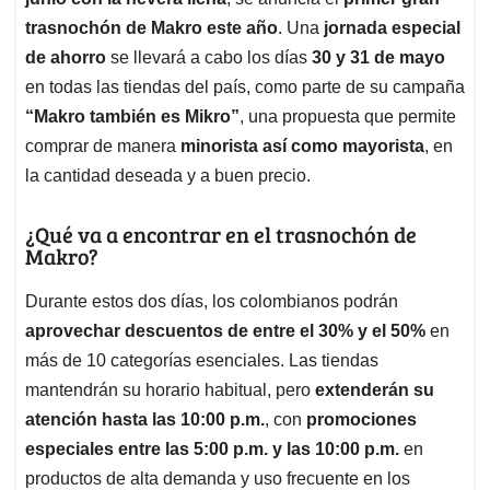
A
o
d
d
p
o
I
s
trasnochón de Makro este año
. Una
jornada especial
p
k
n
de ahorro
se llevará a cabo los días
30 y 31 de mayo
en todas las tiendas del país, como parte de su campaña
“Makro también es Mikro”
, una propuesta que permite
comprar de manera
minorista así como mayorista
, en
la cantidad deseada y a buen precio.
¿Qué va a encontrar en el trasnochón de
Makro?
Durante estos dos días, los colombianos podrán
aprovechar descuentos de entre el 30% y el 50%
en
más de 10 categorías esenciales. Las tiendas
mantendrán su horario habitual, pero
extenderán su
atención hasta las 10:00 p.m.
, con
promociones
especiales entre las 5:00 p.m. y las 10:00 p.m.
en
productos de alta demanda y uso frecuente en los