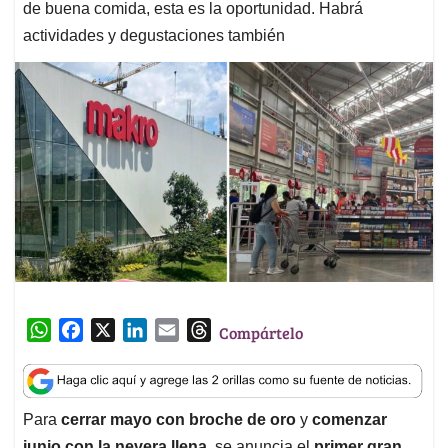
de buena comida, esta es la oportunidad. Habrá
actividades y degustaciones también
W
F
X
L
E
T
Compártelo
h
a
i
m
h
a
c
n
a
r
t
e
k
i
e
Para
cerrar mayo con broche de oro
y
comenzar
s
b
e
l
a
junio con la nevera llena
, se anuncia el
primer gran