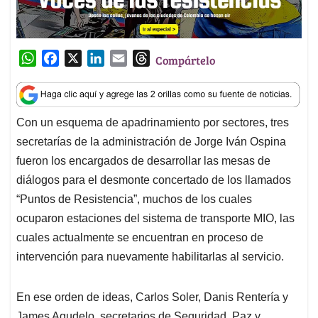
W
F
X
L
E
T
Compártelo
h
a
i
m
h
a
c
n
a
r
t
e
k
i
e
Con un esquema de apadrinamiento por sectores, tres
s
b
e
l
a
secretarías de la administración de Jorge Iván Ospina
A
o
d
d
p
o
I
s
fueron los encargados de desarrollar las mesas de
p
k
n
diálogos para el desmonte concertado de los llamados
“Puntos de Resistencia”, muchos de los cuales
ocuparon estaciones del sistema de transporte MIO, las
cuales actualmente se encuentran en proceso de
intervención para nuevamente habilitarlas al servicio.
En ese orden de ideas, Carlos Soler, Danis Rentería y
James Agudelo, secretarios de Seguridad, Paz y