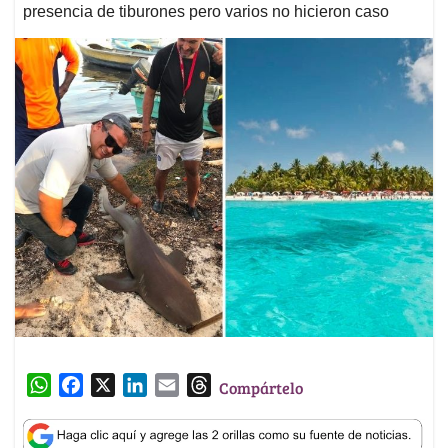
presencia de tiburones pero varios no hicieron caso
W
F
X
L
E
T
Compártelo
h
a
i
m
h
a
c
n
a
r