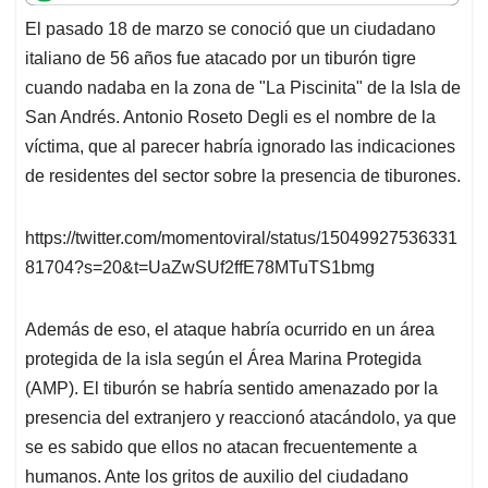
t
e
k
i
e
El pasado 18 de marzo se conoció que un ciudadano
s
b
e
l
a
italiano de 56 años fue atacado por un tiburón tigre
A
o
d
d
p
o
I
s
cuando nadaba en la zona de "La Piscinita" de la Isla de
p
k
n
San Andrés. Antonio Roseto Degli es el nombre de la
víctima, que al parecer habría ignorado las indicaciones
de residentes del sector sobre la presencia de tiburones.
https://twitter.com/momentoviral/status/15049927536331
81704?s=20&t=UaZwSUf2ffE78MTuTS1bmg
Además de eso, el ataque habría ocurrido en un área
protegida de la isla según el Área Marina Protegida
(AMP). El tiburón se habría sentido amenazado por la
presencia del extranjero y reaccionó atacándolo, ya que
se es sabido que ellos no atacan frecuentemente a
humanos. Ante los gritos de auxilio del ciudadano