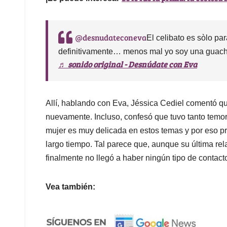
@desnudateconeva
El celibato es sòlo pa
definitivamente… menos mal yo soy una guac
♬ sonido original - Desnúdate con Eva
Allí, hablando con Eva, Jéssica Cediel comentó que
nuevamente. Incluso, confesó que tuvo tanto temor 
mujer es muy delicada en estos temas y por eso pr
largo tiempo. Tal parece que, aunque su última rel
finalmente no llegó a haber ningún tipo de contacto
Vea también: