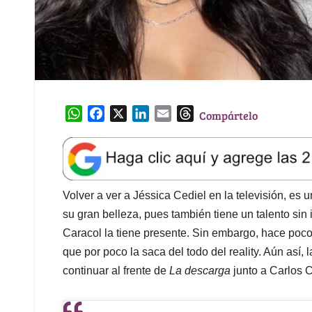
W
F
X
L
E
T
Compártelo
h
a
i
m
h
a
c
n
a
r
t
e
k
i
e
s
b
e
l
a
A
o
d
d
Volver a ver a Jéssica Cediel en la televisión, es u
p
o
I
s
su gran belleza, pues también tiene un talento sin 
p
k
n
Caracol la tiene presente. Sin embargo, hace poco
que por poco la saca del todo del reality. Aún así
continuar al frente de
La descarga
junto a Carlos 