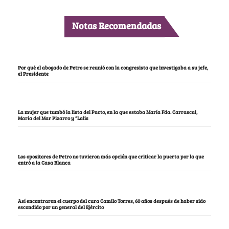
Notas Recomendadas
Por qué el abogado de Petro se reunió con la congresista que investigaba a su jefe,
el Presidente
La mujer que tumbó la lista del Pacto, en la que estaba María Fda. Carrascal,
María del Mar Pizarro y “Lalis
Los opositores de Petro no tuvieron más opción que criticar la puerta por la que
entró a la Casa Blanca
Así encontraron el cuerpo del cura Camilo Torres, 60 años después de haber sido
escondido por un general del Ejército