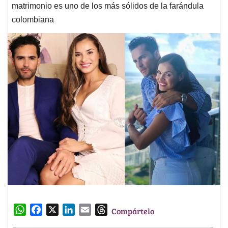
matrimonio es uno de los más sólidos de la farándula
colombiana
W
F
X
L
E
T
Compártelo
h
a
i
m
h