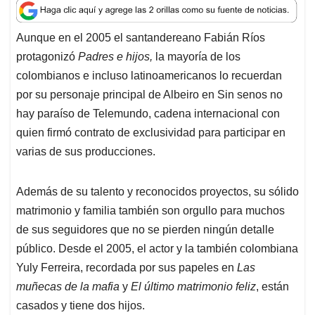
a
c
n
a
r
t
e
k
i
e
Aunque en el 2005 el santandereano Fabián Ríos
s
b
e
l
a
protagonizó
Padres e hijos,
la mayoría de los
A
o
d
d
p
o
I
s
colombianos e incluso latinoamericanos lo recuerdan
p
k
n
por su personaje principal de Albeiro en Sin senos no
hay paraíso de Telemundo, cadena internacional con
quien firmó contrato de exclusividad para participar en
varias de sus producciones.
Además de su talento y reconocidos proyectos, su sólido
matrimonio y familia también son orgullo para muchos
de sus seguidores que no se pierden ningún detalle
público. Desde el 2005, el actor y la también colombiana
Yuly Ferreira, recordada por sus papeles en
Las
muñecas de la mafia
y
El último matrimonio feliz
, están
casados y tiene dos hijos.