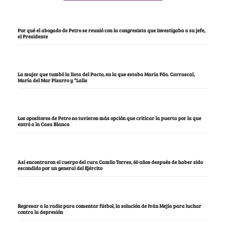
Por qué el abogado de Petro se reunió con la congresista que investigaba a su jefe,
el Presidente
La mujer que tumbó la lista del Pacto, en la que estaba María Fda. Carrascal,
María del Mar Pizarro y “Lalis
Los opositores de Petro no tuvieron más opción que criticar la puerta por la que
entró a la Casa Blanca
Así encontraron el cuerpo del cura Camilo Torres, 60 años después de haber sido
escondido por un general del Ejército
Regresar a la radio para comentar fútbol, la solución de Iván Mejía para luchar
contra la depresión