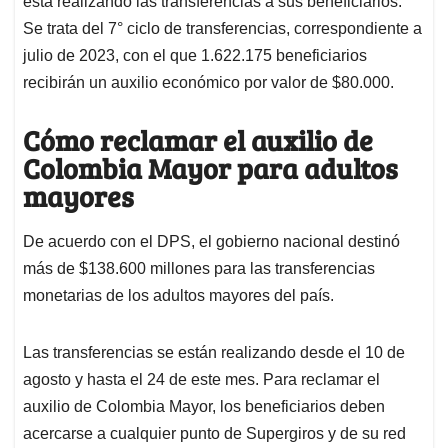
p
o
I
s
está realizando las transferencias a sus beneficiarios.
p
k
n
Se trata del 7° ciclo de transferencias, correspondiente a
julio de 2023, con el que 1.622.175 beneficiarios
recibirán un auxilio económico por valor de $80.000.
Cómo reclamar el auxilio de
Colombia Mayor
para adultos
mayores
De acuerdo con el DPS, el gobierno nacional destinó
más de $138.600 millones para las transferencias
monetarias de los adultos mayores del país.
Las transferencias se están realizando desde el 10 de
agosto y hasta el 24 de este mes. Para reclamar el
auxilio de Colombia Mayor, los beneficiarios deben
acercarse a cualquier punto de Supergiros y de su red