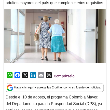
adultos mayores del país que cumplen ciertos requisitos
W
F
X
L
E
T
Compártelo
h
a
i
m
h
a
c
n
a
r
t
e
k
i
e
Desde el 10 de agosto, el programa Colombia Mayor,
s
b
e
l
a
del Departamento para la Prosperidad Social (DPS), ya
A
o
d
d