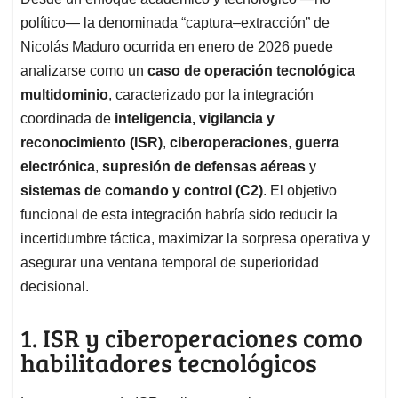
s
b
e
l
a
político— la denominada “captura–extracción” de
A
o
d
d
p
o
I
s
Nicolás Maduro ocurrida en enero de 2026 puede
p
k
n
analizarse como un
caso de operación tecnológica
multidominio
, caracterizado por la integración
coordinada de
inteligencia, vigilancia y
reconocimiento (ISR)
,
ciberoperaciones
,
guerra
electrónica
,
supresión de defensas aéreas
y
sistemas de comando y control (C2)
. El objetivo
funcional de esta integración habría sido reducir la
incertidumbre táctica, maximizar la sorpresa operativa y
asegurar una ventana temporal de superioridad
decisional.
1. ISR y ciberoperaciones como
habilitadores tecnológicos