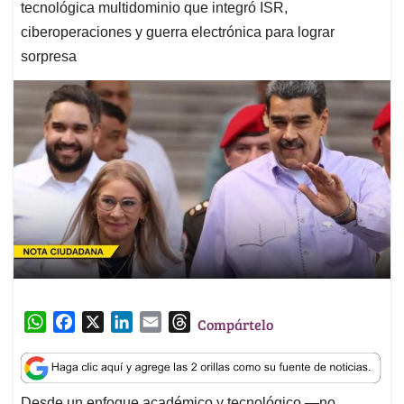
tecnológica multidominio que integró ISR,
ciberoperaciones y guerra electrónica para lograr
sorpresa
W
F
X
L
E
T
Compártelo
h
a
i
m
h
a
c
n
a
r
t
e
k
i
e
Desde un enfoque académico y tecnológico —no