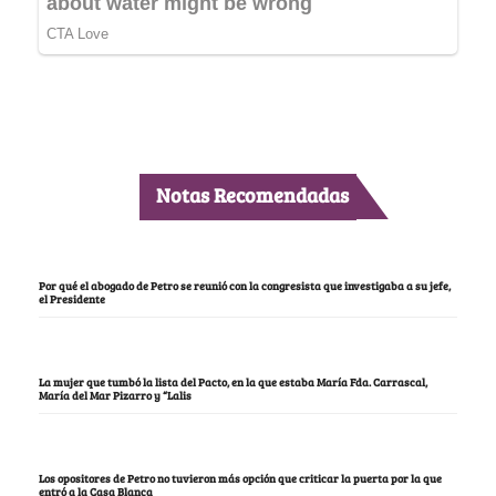
Notas Recomendadas
Por qué el abogado de Petro se reunió con la congresista que investigaba a su jefe,
el Presidente
La mujer que tumbó la lista del Pacto, en la que estaba María Fda. Carrascal,
María del Mar Pizarro y “Lalis
Los opositores de Petro no tuvieron más opción que criticar la puerta por la que
entró a la Casa Blanca