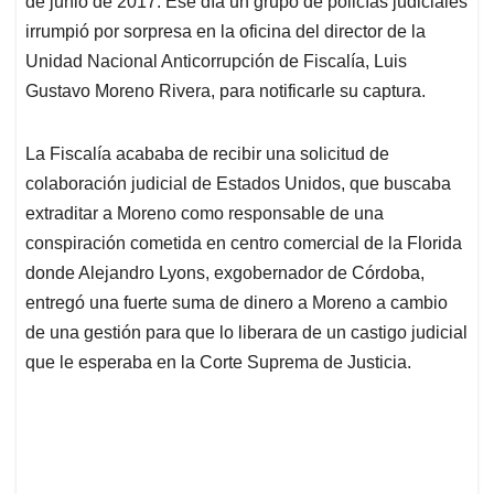
p
o
I
s
de junio de 2017. Ese día un grupo de policías judiciales
p
k
n
irrumpió por sorpresa en la oficina del director de la
Unidad Nacional Anticorrupción de Fiscalía, Luis
Gustavo Moreno Rivera, para notificarle su captura.
La Fiscalía acababa de recibir una solicitud de
colaboración judicial de Estados Unidos, que buscaba
extraditar a Moreno como responsable de una
conspiración cometida en centro comercial de la Florida
donde Alejandro Lyons, exgobernador de Córdoba,
entregó una fuerte suma de dinero a Moreno a cambio
de una gestión para que lo liberara de un castigo judicial
que le esperaba en la Corte Suprema de Justicia.