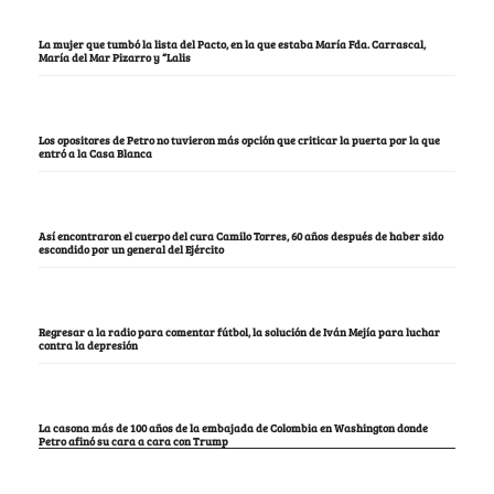
La mujer que tumbó la lista del Pacto, en la que estaba María Fda. Carrascal,
María del Mar Pizarro y “Lalis
Los opositores de Petro no tuvieron más opción que criticar la puerta por la que
entró a la Casa Blanca
Así encontraron el cuerpo del cura Camilo Torres, 60 años después de haber sido
escondido por un general del Ejército
Regresar a la radio para comentar fútbol, la solución de Iván Mejía para luchar
contra la depresión
La casona más de 100 años de la embajada de Colombia en Washington donde
Petro afinó su cara a cara con Trump