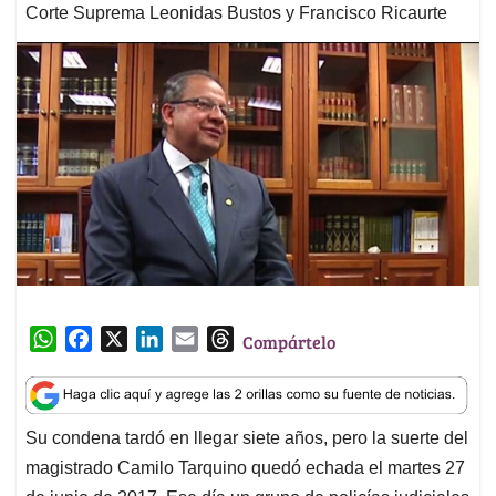
Corte Suprema Leonidas Bustos y Francisco Ricaurte
W
F
X
L
E
T
Compártelo
h
a
i
m
h
a
c
n
a
r
t
e
k
i
e
Su condena tardó en llegar siete años, pero la suerte del
s
b
e
l
a
magistrado Camilo Tarquino quedó echada el martes 27
A
o
d
d