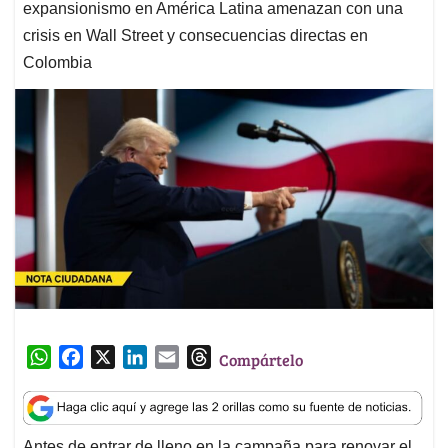
expansionismo en América Latina amenazan con una
crisis en Wall Street y consecuencias directas en
Colombia
W
F
X
L
E
T
Compártelo
h
a
i
m
h
a
c
n
a
r
t
e
k
i
e
Antes de entrar de lleno en la campaña para renovar el