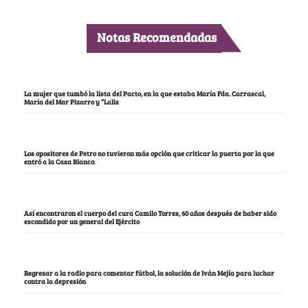
Notas Recomendadas
La mujer que tumbó la lista del Pacto, en la que estaba María Fda. Carrascal,
María del Mar Pizarro y “Lalis
Los opositores de Petro no tuvieron más opción que criticar la puerta por la que
entró a la Casa Blanca
Así encontraron el cuerpo del cura Camilo Torres, 60 años después de haber sido
escondido por un general del Ejército
Regresar a la radio para comentar fútbol, la solución de Iván Mejía para luchar
contra la depresión