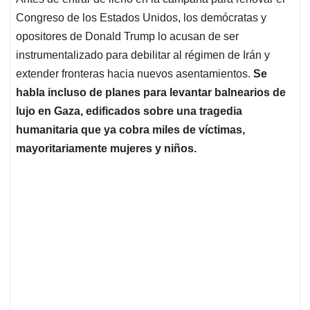
s
b
e
l
a
Congreso de los Estados Unidos, los demócratas y
A
o
d
d
p
o
I
s
opositores de Donald Trump lo acusan de ser
p
k
n
instrumentalizado para debilitar al régimen de Irán y
extender fronteras hacia nuevos asentamientos.
Se
habla incluso de planes para levantar balnearios de
lujo en Gaza, edificados sobre una tragedia
humanitaria que ya cobra miles de víctimas,
mayoritariamente mujeres y niños.