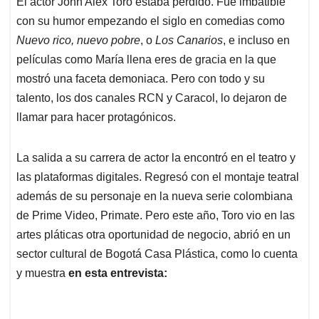
El actor John Alex Toro estaba perdido. Fue imbatible
s
b
e
l
a
con su humor empezando el siglo en comedias como
A
o
d
d
p
o
I
s
Nuevo rico, nuevo pobre
, o
Los Canarios
, e incluso en
p
k
n
películas como María llena eres de gracia en la que
mostró una faceta demoniaca. Pero con todo y su
talento, los dos canales RCN y Caracol, lo dejaron de
llamar para hacer protagónicos.
La salida a su carrera de actor la encontró en el teatro y
las plataformas digitales. Regresó con el montaje teatral
además de su personaje en la nueva serie colombiana
de Prime Video, Primate. Pero este año, Toro vio en las
artes pláticas otra oportunidad de negocio, abrió en un
sector cultural de Bogotá Casa Plástica, como lo cuenta
y muestra
en esta entrevista: