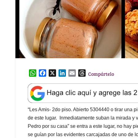
W
F
X
L
E
T
Compártelo
h
a
i
m
h
a
c
n
a
r
t
e
k
i
e
s
b
e
l
a
A
o
d
d
“Les Amis- 2do piso. Abierto 5304440 o tirar una pi
p
o
I
s
de este lugar. Inmediatamente suban la mirada y 
p
k
n
Pedro por su casa” se entra a este lugar, no hay pi
se guían por las evidentes carcajadas de uno de l