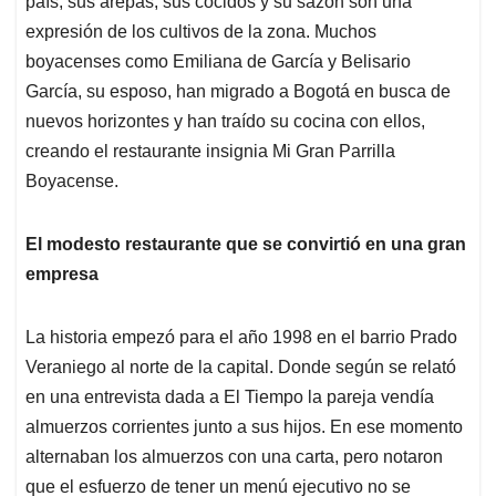
p
o
I
s
país, sus arepas, sus cocidos y su sazón son una
p
k
n
expresión de los cultivos de la zona. Muchos
boyacenses como Emiliana de García y Belisario
García, su esposo, han migrado a Bogotá en busca de
nuevos horizontes y han traído su cocina con ellos,
creando el restaurante insignia Mi Gran Parrilla
Boyacense.
El modesto restaurante que se convirtió en una gran
empresa
La historia empezó para el año 1998 en el barrio Prado
Veraniego al norte de la capital. Donde según se relató
en una entrevista dada a El Tiempo la pareja vendía
almuerzos corrientes junto a sus hijos. En ese momento
alternaban los almuerzos con una carta, pero notaron
que el esfuerzo de tener un menú ejecutivo no se