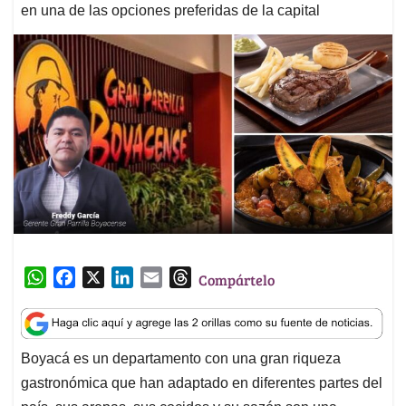
en una de las opciones preferidas de la capital
W
F
X
L
E
T
Compártelo
h
a
i
m
h
a
c
n
a
r
t
e
k
i
e
Boyacá es un departamento con una gran riqueza
s
b
e
l
a
gastronómica que han adaptado en diferentes partes del
A
o
d
d