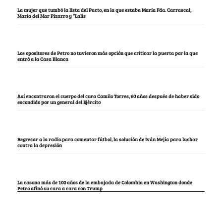
La mujer que tumbó la lista del Pacto, en la que estaba María Fda. Carrascal,
María del Mar Pizarro y “Lalis
Los opositores de Petro no tuvieron más opción que criticar la puerta por la que
entró a la Casa Blanca
Así encontraron el cuerpo del cura Camilo Torres, 60 años después de haber sido
escondido por un general del Ejército
Regresar a la radio para comentar fútbol, la solución de Iván Mejía para luchar
contra la depresión
La casona más de 100 años de la embajada de Colombia en Washington donde
Petro afinó su cara a cara con Trump