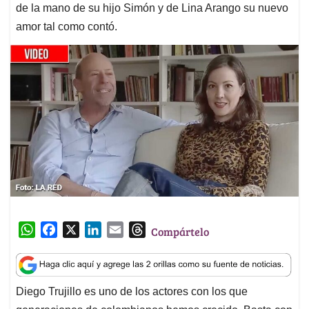
de la mano de su hijo Simón y de Lina Arango su nuevo
amor tal como contó.
W
F
X
L
E
T
Compártelo
h
a
i
m
h
a
c
n
a
r
t
e
k
i
e
Diego Trujillo es uno de los actores con los que
s
b
e
l
a