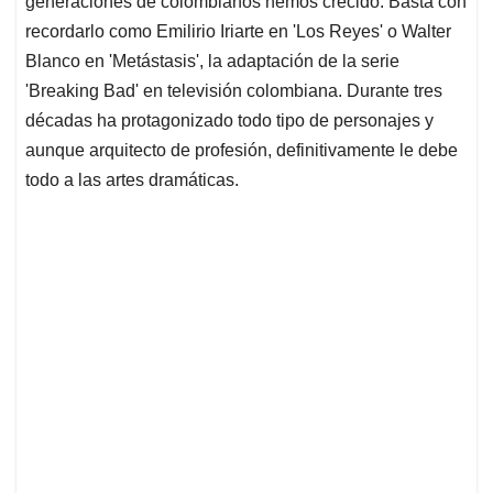
generaciones de colombianos hemos crecido. Basta con
A
o
d
d
p
o
I
s
recordarlo como Emilirio Iriarte en 'Los Reyes' o Walter
p
k
n
Blanco en 'Metástasis', la adaptación de la serie
'Breaking Bad' en televisión colombiana. Durante tres
décadas ha protagonizado todo tipo de personajes y
aunque arquitecto de profesión, definitivamente le debe
todo a las artes dramáticas.