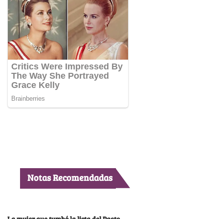
Notas Recomendadas
La mujer que tumbó la lista del Pacto,