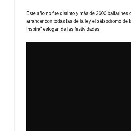
Este año no fue distinto y más de 2600 bailarines 
arrancar con todas las de la ley el salsódromo de la
inspira” eslogan de las festividades.