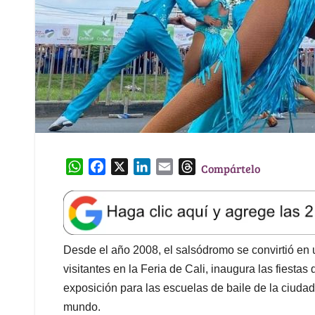
W
F
X
L
E
T
Compártelo
h
a
i
m
h
a
c
n
a
r
t
e
k
i
e
s
b
e
l
a
A
o
d
d
Desde el año 2008, el salsódromo se convirtió en 
p
o
I
s
visitantes en la Feria de Cali, inaugura las fiestas
p
k
n
exposición para las escuelas de baile de la ciudad
mundo.