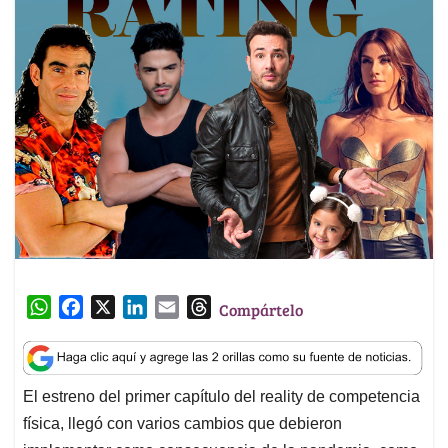
W
F
X
L
E
T
Compártelo
h
a
i
m
h
a
c
n
a
r
t
e
k
i
e
El estreno del primer capítulo del reality de competencia
s
b
e
l
a
física, llegó con varios cambios que debieron
A
o
d
d