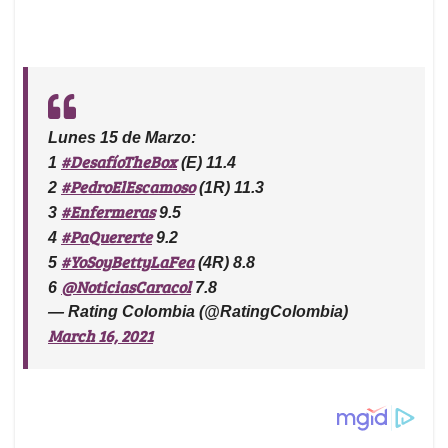
Lunes 15 de Marzo:
#DesafíoTheBox
1
(E) 11.4
#PedroElEscamoso
2
(1R) 11.3
#Enfermeras
3
9.5
#PaQuererte
4
9.2
#YoSoyBettyLaFea
5
(4R) 8.8
@NoticiasCaracol
6
7.8
— Rating Colombia (@RatingColombia)
March 16, 2021