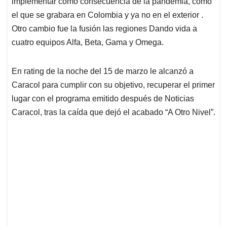
p
o
I
s
implementar como consecuencia de la pandemia, como
p
k
n
el que se grabara en Colombia y ya no en el exterior .
Otro cambio fue la fusión las regiones Dando vida a
cuatro equipos Alfa, Beta, Gama y Omega.
En rating de la noche del 15 de marzo le alcanzó a
Caracol para cumplir con su objetivo, recuperar el primer
lugar con el programa emitido después de Noticias
Caracol, tras la caída que dejó el acabado “A Otro Nivel”.