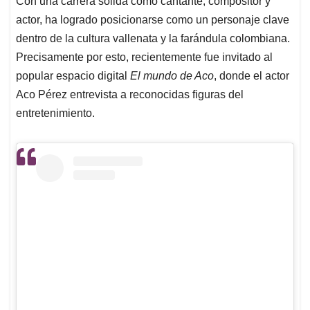
p
o
I
s
Con una carrera sólida como cantante, compositor y
p
k
n
actor, ha logrado posicionarse como un personaje clave
dentro de la cultura vallenata y la farándula colombiana.
Precisamente por esto, recientemente fue invitado al
popular espacio digital
El mundo de Aco
, donde el actor
Aco Pérez entrevista a reconocidas figuras del
entretenimiento.