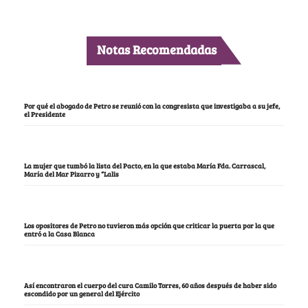
Notas Recomendadas
Por qué el abogado de Petro se reunió con la congresista que investigaba a su jefe,
el Presidente
La mujer que tumbó la lista del Pacto, en la que estaba María Fda. Carrascal,
María del Mar Pizarro y “Lalis
Los opositores de Petro no tuvieron más opción que criticar la puerta por la que
entró a la Casa Blanca
Así encontraron el cuerpo del cura Camilo Torres, 60 años después de haber sido
escondido por un general del Ejército