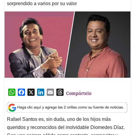
sorprendido a varios por su valor
W
F
X
L
E
T
Compártelo
h
a
i
m
h
a
c
n
a
r
t
e
k
i
e
Rafael Santos es, sin duda, uno de los hijos más
s
b
e
l
a
queridos y reconocidos del inolvidable Diomedes Díaz.
A
o
d
d