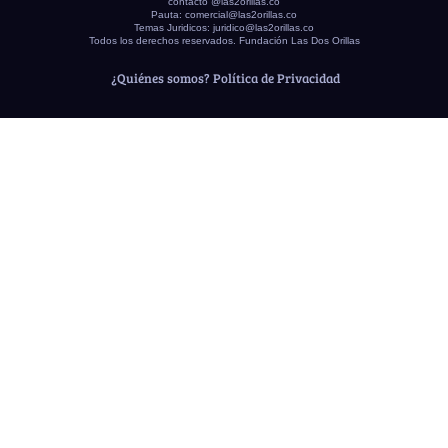
contacto @las2orillas.co
Pauta:
comercial@las2orillas.co
Temas Juridicos:
juridico@las2orillas.co
Todos los derechos reservados. Fundación Las Dos Orillas
¿Quiénes somos?
Política de Privacidad