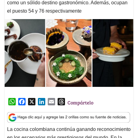
como un sólido destino gastronómico. Además, ocupan
el puesto 54 y 76 respectivamente
W
F
X
L
E
T
Compártelo
h
a
i
m
h
a
c
n
a
r
t
e
k
i
e
La cocina colombiana continúa ganando reconocimiento
s
b
e
l
a
en los escenarios más prestigiosos del mundo. En la