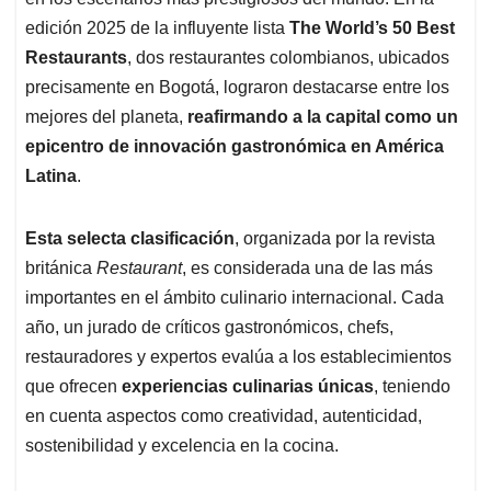
A
o
d
d
p
o
I
s
edición 2025 de la influyente lista
The World’s 50 Best
p
k
n
Restaurants
, dos restaurantes colombianos, ubicados
precisamente en Bogotá, lograron destacarse entre los
mejores del planeta,
reafirmando a la capital como un
epicentro de innovación gastronómica en América
Latina
.
Esta selecta clasificación
, organizada por la revista
británica
Restaurant
, es considerada una de las más
importantes en el ámbito culinario internacional. Cada
año, un jurado de críticos gastronómicos, chefs,
restauradores y expertos evalúa a los establecimientos
que ofrecen
experiencias culinarias únicas
, teniendo
en cuenta aspectos como creatividad, autenticidad,
sostenibilidad y excelencia en la cocina.