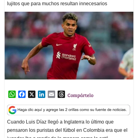
lujitos que para muchos resultan innecesarios
W
F
X
L
E
T
Compártelo
h
a
i
m
h
a
c
n
a
r
t
e
k
i
e
Cuando Luis Díaz llegó a Inglaterra lo último que
s
b
e
l
a
pensaron los puristas del fútbol en Colombia era que el
A
o
d
d