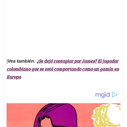
¿Se dejó contagiar por James? El jugador
|
Vea también:
colombiano que se está comportando como un gamín en
Europa