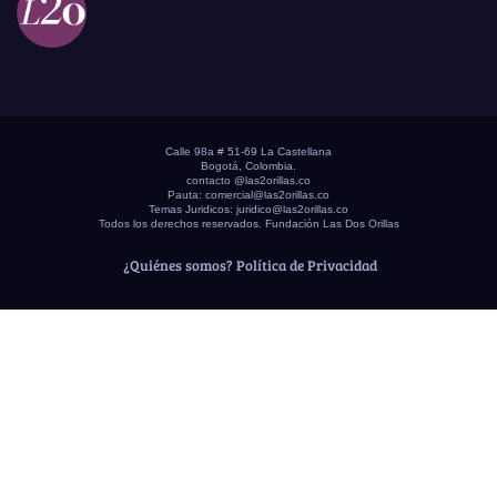
Calle 98a # 51-69 La Castellana
Bogotá, Colombia.
contacto @las2orillas.co
Pauta:
comercial@las2orillas.co
Temas Juridicos:
juridico@las2orillas.co
Todos los derechos reservados. Fundación Las Dos Orillas
¿Quiénes somos?
Política de Privacidad