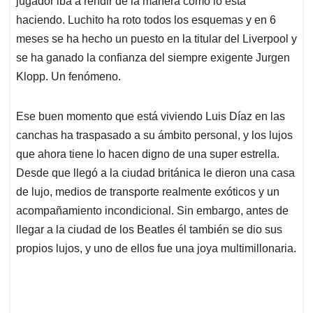
p
o
I
s
jugador iba a rendir de la manera como lo está
p
k
n
haciendo. Luchito ha roto todos los esquemas y en 6
meses se ha hecho un puesto en la titular del Liverpool y
se ha ganado la confianza del siempre exigente Jurgen
Klopp. Un fenómeno.
Ese buen momento que está viviendo Luis Díaz en las
canchas ha traspasado a su ámbito personal, y los lujos
que ahora tiene lo hacen digno de una super estrella.
Desde que llegó a la ciudad británica le dieron una casa
de lujo, medios de transporte realmente exóticos y un
acompañamiento incondicional. Sin embargo, antes de
llegar a la ciudad de los Beatles él también se dio sus
propios lujos, y uno de ellos fue una joya multimillonaria.