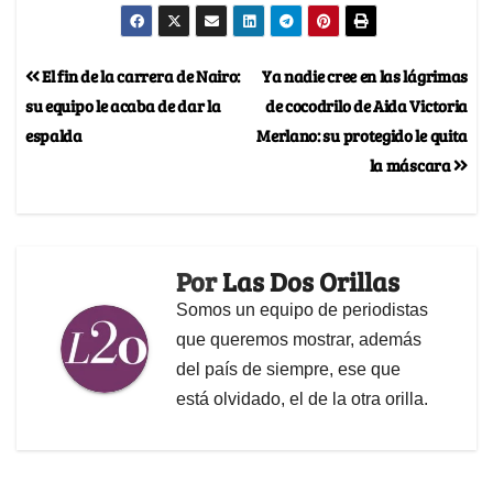
El fin de la carrera de Nairo:
Ya nadie cree en las lágrimas
su equipo le acaba de dar la
de cocodrilo de Aida Victoria
espalda
Merlano: su protegido le quita
la máscara
Por
Las Dos Orillas
Somos un equipo de periodistas
que queremos mostrar, además
del país de siempre, ese que
está olvidado, el de la otra orilla.