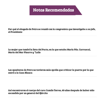
Notas Recomendadas
Por qué el abogado de Petro se reunió con la congresista que investigaba a su jefe,
el Presidente
La mujer que tumbó la lista del Pacto, en la que estaba María Fda. Carrascal,
María del Mar Pizarro y “Lalis
Los opositores de Petro no tuvieron más opción que criticar la puerta por la que
entró a la Casa Blanca
Así encontraron el cuerpo del cura Camilo Torres, 60 años después de haber sido
escondido por un general del Ejército