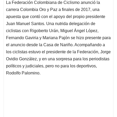
La Federación Colombiana de Ciclismo anunció la
s
b
e
l
a
carrera Colombia Oro y Paz a finales de 2017, una
A
o
d
d
p
o
I
s
apuesta que contó con el apoyo del propio presidente
p
k
n
Juan Manuel Santos. Una nutrida delegación de
ciclistas con Rigoberto Urán, Miguel Ángel López,
Fernando Gaviria y Mariana Pajón se hizo presente para
el anuncio desde la Casa de Nariño. Acompañando a
los ciclistas estuvo el presidente de la Federación, Jorge
Ovidio González, y en una sorpresa para los periodistas
políticos y judiciales, pero no para los deportivos,
Rodolfo Palomino.