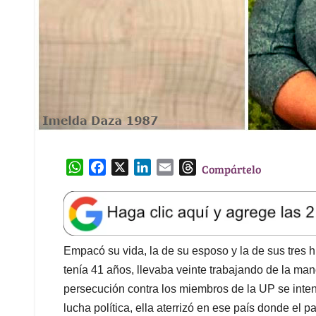
W
F
X
L
E
T
Compártelo
h
a
i
m
h
a
c
n
a
r
t
e
k
i
e
s
b
e
l
a
A
o
d
d
Empacó su vida, la de su esposo y la de sus tres 
p
o
I
s
tenía 41 años, llevaba veinte trabajando de la m
p
k
n
persecución contra los miembros de la UP se inte
lucha política, ella aterrizó en ese país donde el pa