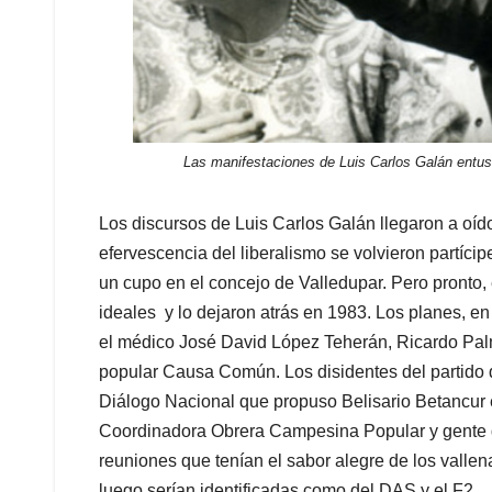
Las manifestaciones de Luis Carlos Galán entus
Los discursos de Luis Carlos Galán llegaron a oíd
efervescencia del liberalismo se volvieron partícip
un cupo en el concejo de Valledupar. Pero pronto,
ideales y lo dejaron atrás en 1983. Los planes, en
el médico José David López Teherán, Ricardo Pal
popular Causa Común. Los disidentes del partido 
Diálogo Nacional que propuso Belisario Betancur 
Coordinadora Obrera Campesina Popular y gente del
reuniones que tenían el sabor alegre de los valle
luego serían identificadas como del DAS y el F2.