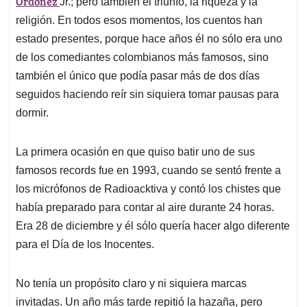
p
o
I
s
Ordoñez
Jr.; pero también el triunfo, la riqueza y la
p
k
n
religión. En todos esos momentos, los cuentos han
estado presentes, porque hace años él no sólo era uno
de los comediantes colombianos más famosos, sino
también el único que podía pasar más de dos días
seguidos haciendo reír sin siquiera tomar pausas para
dormir.
La primera ocasión en que quiso batir uno de sus
famosos records fue en 1993, cuando se sentó frente a
los micrófonos de Radioacktiva y contó los chistes que
había preparado para contar al aire durante 24 horas.
Era 28 de diciembre y él sólo quería hacer algo diferente
para el Día de los Inocentes.
No tenía un propósito claro y ni siquiera marcas
invitadas. Un año más tarde repitió la hazaña, pero