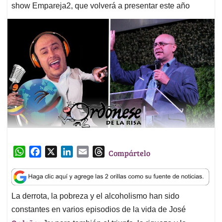
show Empareja2, que volverá a presentar este año
W
F
X
L
E
T
Compártelo
h
a
i
m
h
a
c
n
a
r
t
e
k
i
e
La derrota, la pobreza y el alcoholismo han sido
s
b
e
l
a
constantes en varios episodios de la vida de José
A
o
d
d