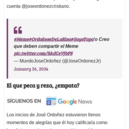
cuenta @joseordonezcristiano.
#Meme
#OrdoñeseDeLaRisa
#GayoTapa
'o Creo
que deben compartir el Meme
pic.twitter.com/SAdCeVjbPS
— MundoJoseOrdoñez (@JoseOrdonezJr)
January 26, 2024
El que peca y reza, ¿empata?
Los inicios de José Ordoñez estuvieron llenos
momentos de alegrías que él hoy calificaría como