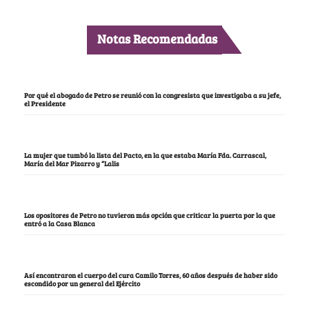
Notas Recomendadas
Por qué el abogado de Petro se reunió con la congresista que investigaba a su jefe,
el Presidente
La mujer que tumbó la lista del Pacto, en la que estaba María Fda. Carrascal,
María del Mar Pizarro y “Lalis
Los opositores de Petro no tuvieron más opción que criticar la puerta por la que
entró a la Casa Blanca
Así encontraron el cuerpo del cura Camilo Torres, 60 años después de haber sido
escondido por un general del Ejército