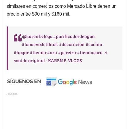
similares en comercios como Mercado Libre tienen un
precio entre $90 mil y $160 mil.
@karenf.vlogs
#purificadordeagua
#lonuevodetiktok
#decoracion
#cocina
#hogar
#tienda
#ara
#pereira
#tiendasara
♬
sonido original - KAREN F. VLOGS
Anuncios.