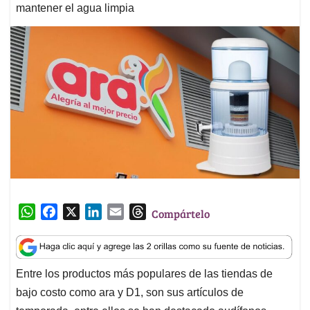
mantener el agua limpia
W
F
X
L
E
T
Compártelo
h
a
i
m
h
a
c
n
a
r
t
e
k
i
e
Entre los productos más populares de las tiendas de
s
b
e
l
a
bajo costo como ara y D1, son sus artículos de
A
o
d
d