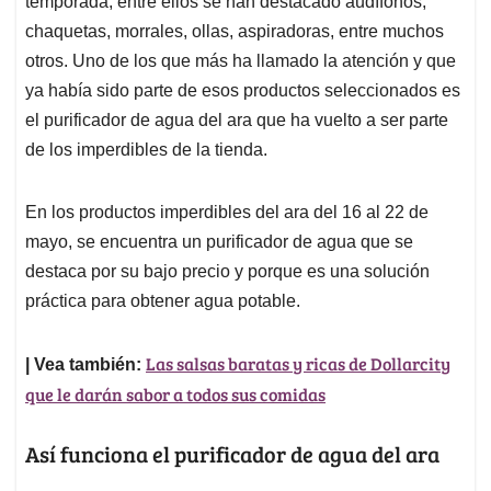
p
o
I
s
temporada, entre ellos se han destacado audífonos,
p
k
n
chaquetas, morrales, ollas, aspiradoras, entre muchos
otros. Uno de los que más ha llamado la atención y que
ya había sido parte de esos productos seleccionados es
el purificador de agua del ara que ha vuelto a ser parte
de los imperdibles de la tienda.
En los productos imperdibles del ara del 16 al 22 de
mayo, se encuentra un purificador de agua que se
destaca por su bajo precio y porque es una solución
práctica para obtener agua potable.
Las salsas baratas y ricas de Dollarcity
| Vea también:
que le darán sabor a todos sus comidas
Así funciona el purificador de agua del ara