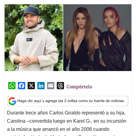
W
F
X
L
E
T
Compártelo
h
a
i
m
h
a
c
n
a
r
t
e
k
i
e
Durante trece años Carlos Giraldo representó a su hija,
s
b
e
l
a
Carolina –convertida luego en Karol G-, en su incursión
A
o
d
d
p
o
I
s
a la música que arrancó en el año 2006 cuando