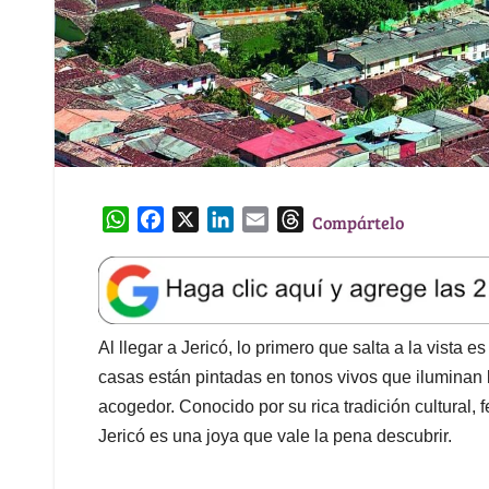
W
F
X
L
E
T
Compártelo
h
a
i
m
h
a
c
n
a
r
t
e
k
i
e
s
b
e
l
a
A
o
d
d
Al llegar a Jericó, lo primero que salta a la vista 
p
o
I
s
casas están pintadas en tonos vivos que iluminan 
p
k
n
acogedor. Conocido por su rica tradición cultural, 
Jericó es una joya que vale la pena descubrir.