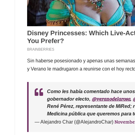
Sin haberse posesionado y apenas unas semanas 
y Verano le madrugaron a reunirse con el hoy rec
Como les había comentado hace unos 
@veranodelarosa
gobernador electo,
,
René Pérez, representante de MiRed; r
Medicina pública que queremos para 
November
— Alejandro Char (@AlejandroChar)