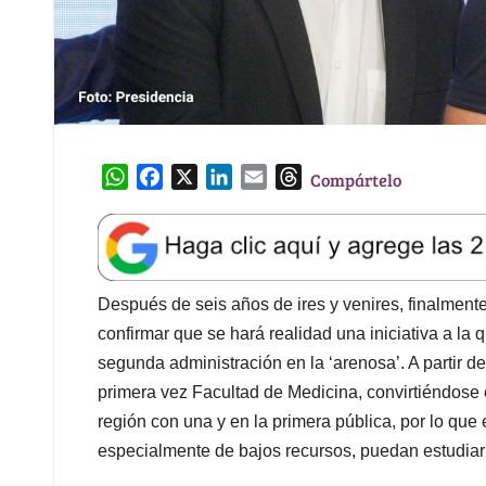
W
F
X
L
E
T
Compártelo
h
a
i
m
h
a
c
n
a
r
t
e
k
i
e
s
b
e
l
a
A
o
d
d
Después de seis años de ires y venires, finalmente
p
o
I
s
confirmar que se hará realidad una iniciativa a la
p
k
n
segunda administración en la ‘arenosa’. A partir de
primera vez Facultad de Medicina, convirtiéndose e
región con una y en la primera pública, por lo qu
especialmente de bajos recursos, puedan estudiar 