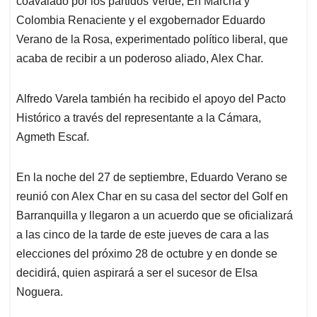
p
o
I
s
coavalado por los partidos Verde, En Marcha y
p
k
n
Colombia Renaciente y el exgobernador Eduardo
Verano de la Rosa, experimentado político liberal, que
acaba de recibir a un poderoso aliado, Alex Char.
Alfredo Varela también ha recibido el apoyo del Pacto
Histórico a través del representante a la Cámara,
Agmeth Escaf.
En la noche del 27 de septiembre, Eduardo Verano se
reunió con Alex Char en su casa del sector del Golf en
Barranquilla y llegaron a un acuerdo que se oficializará
a las cinco de la tarde de este jueves de cara a las
elecciones del próximo 28 de octubre y en donde se
decidirá, quien aspirará a ser el sucesor de Elsa
Noguera.