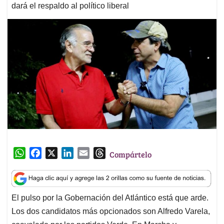
dará el respaldo al político liberal
W
F
X
L
E
T
Compártelo
h
a
i
m
h
a
c
n
a
r
t
e
k
i
e
El pulso por la Gobernación del Atlántico está que arde.
s
b
e
l
a
Los dos candidatos más opcionados son Alfredo Varela,
A
o
d
d