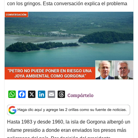
con los gringos. Esta conversación explica el problema
W
F
X
L
E
T
Compártelo
h
a
i
m
h
a
c
n
a
r
t
e
k
i
e
Hasta 1983 y desde 1960, la isla de Gorgona albergó un
s
b
e
l
a
infame presidio a donde eran enviados los presos más
A
o
d
d