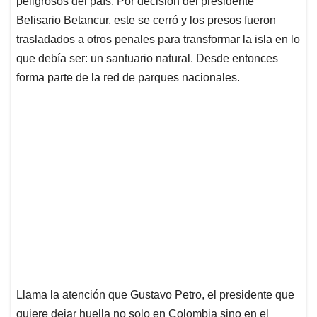
p
o
I
s
peligrosos del país. Por decisión del presidente
p
k
n
Belisario Betancur, este se cerró y los presos fueron
trasladados a otros penales para transformar la isla en lo
que debía ser: un santuario natural. Desde entonces
forma parte de la red de parques nacionales.
Llama la atención que Gustavo Petro, el presidente que
quiere dejar huella no solo en Colombia sino en el