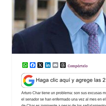
W
F
X
L
E
T
Compártelo
h
a
i
m
h
a
c
n
a
r
t
e
k
i
e
s
b
e
l
a
A
o
d
d
Arturo Char tiene un problema: son sus excusas mé
p
o
I
s
el senador se han enfermado una vez al mes en el
p
k
n
de Char es inminente a pesar de los señalamiento