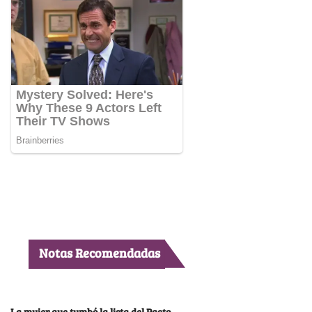
Notas Recomendadas
La mujer que tumbó la lista del Pacto,