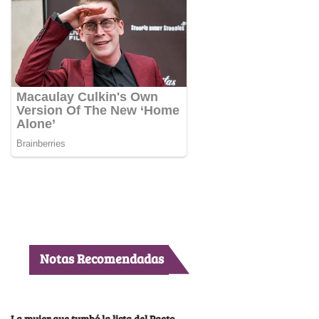
Notas Recomendadas
La mujer que tumbó la lista del Pacto,