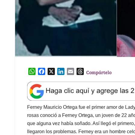
W
F
X
L
E
T
Compártelo
h
a
i
m
h
a
c
n
a
r
t
e
k
i
e
s
b
e
l
a
A
o
d
d
Ferney Mauricio Ortega fue el primer amor de Lady
p
o
I
s
rosas conoció a Ferney Ortega, un joven de 22 años
p
k
n
que alguna vez había soñado. Así llegó el primero,
llegaron los problemas. Ferney era un hombre cel