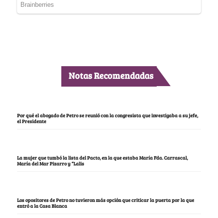
Notas Recomendadas
Por qué el abogado de Petro se reunió con la congresista que investigaba a su jefe,
el Presidente
La mujer que tumbó la lista del Pacto, en la que estaba María Fda. Carrascal,
María del Mar Pizarro y “Lalis
Los opositores de Petro no tuvieron más opción que criticar la puerta por la que
entró a la Casa Blanca