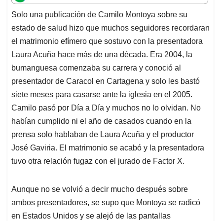
t
e
k
i
e
Solo una publicación de Camilo Montoya sobre su
s
b
e
l
a
estado de salud hizo que muchos seguidores recordaran
A
o
d
d
p
o
I
s
el matrimonio efímero que sostuvo con la presentadora
p
k
n
Laura Acuña hace más de una década. Era 2004, la
bumanguesa comenzaba su carrera y conoció al
presentador de Caracol en Cartagena y solo les bastó
siete meses para casarse ante la iglesia en el 2005.
Camilo pasó por Día a Día y muchos no lo olvidan. No
habían cumplido ni el año de casados cuando en la
prensa solo hablaban de Laura Acuña y el productor
José Gaviria. El matrimonio se acabó y la presentadora
tuvo otra relación fugaz con el jurado de Factor X.
Aunque no se volvió a decir mucho después sobre
ambos presentadores, se supo que Montoya se radicó
en Estados Unidos y se alejó de las pantallas