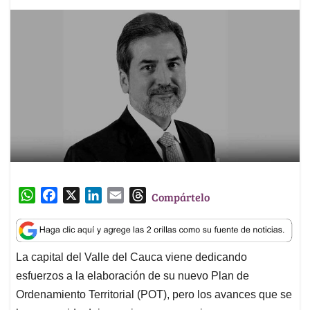
W
F
X
L
E
T
Compártelo
h
a
i
m
h
a
c
n
a
r
t
e
k
i
e
La capital del Valle del Cauca viene dedicando
s
b
e
l
a
esfuerzos a la elaboración de su nuevo Plan de
A
o
d
d
p
o
I
s
Ordenamiento Territorial (POT), pero los avances que se