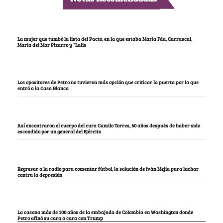
La mujer que tumbó la lista del Pacto, en la que estaba María Fda. Carrascal,
María del Mar Pizarro y “Lalis
Los opositores de Petro no tuvieron más opción que criticar la puerta por la que
entró a la Casa Blanca
Así encontraron el cuerpo del cura Camilo Torres, 60 años después de haber sido
escondido por un general del Ejército
Regresar a la radio para comentar fútbol, la solución de Iván Mejía para luchar
contra la depresión
La casona más de 100 años de la embajada de Colombia en Washington donde
Petro afinó su cara a cara con Trump