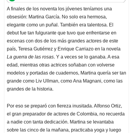
t
e
k
i
e
A finales de los noventa los jóvenes teníamos una
s
b
e
l
a
obsesión: Martina García. No solo era hermosa,
A
o
d
d
p
o
I
s
elegante como un puñal. También era talentosa. El
p
k
n
debut fue tan fulgurante que tuvo que enfrentarse en
escenas con dos de los más grandes actores de este
país, Teresa Gutiérrez y Enrique Carriazo en la novela
La guerra de las rosas
. Y a veces se lo ganaba. A esa
edad, mientras otras actrices soñaban con volverse
modelos y portadas de cuadernos, Martina quería ser tan
grande como Liv Ullman, como Ana Magnani, como las
grandes de la historia.
Por eso se preparó con fiereza inusitada. Alfonso Ortiz,
el gran preparador de actores de Colombia, no recuerda
a nadie con tanta dedicación. Martina se levantaba
sobre las cinco de la mañana, practicaba yoga y luego