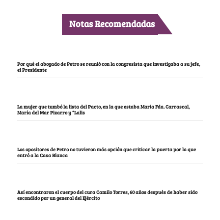
Notas Recomendadas
Por qué el abogado de Petro se reunió con la congresista que investigaba a su jefe,
el Presidente
La mujer que tumbó la lista del Pacto, en la que estaba María Fda. Carrascal,
María del Mar Pizarro y “Lalis
Los opositores de Petro no tuvieron más opción que criticar la puerta por la que
entró a la Casa Blanca
Así encontraron el cuerpo del cura Camilo Torres, 60 años después de haber sido
escondido por un general del Ejército