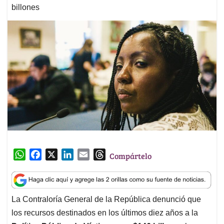
billones
W
F
X
L
E
T
Compártelo
h
a
i
m
h
a
c
n
a
r
t
e
k
i
e
La Contraloría General de la República denunció que
s
b
e
l
a
los recursos destinados en los últimos diez años a la
A
o
d
d