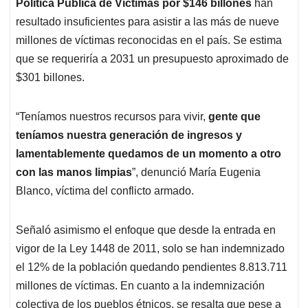
p
o
I
s
Política Pública de Víctimas por $146 billones
han
p
k
n
resultado insuficientes para asistir a las más de nueve
millones de víctimas reconocidas en el país. Se estima
que se requeriría a 2031 un presupuesto aproximado de
$301 billones.
“Teníamos nuestros recursos para vivir,
gente que
teníamos nuestra generación de ingresos y
lamentablemente quedamos de un momento a otro
con las manos limpias
”, denunció María Eugenia
Blanco, víctima del conflicto armado.
Señaló asimismo el enfoque que desde la entrada en
vigor de la Ley 1448 de 2011, solo se han indemnizado
el 12% de la población quedando pendientes 8.813.711
millones de víctimas. En cuanto a la indemnización
colectiva de los pueblos étnicos, se resalta que pese a